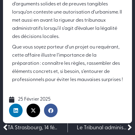
d’arguments solides et de preuves tangibles
lorsqu’on conteste une autorisation d’urbanisme. Il
met aussi en avant la rigueur des tribunaux
administratifs lorsqu’il s’agit d’évaluer la légalité
des décisions locales.
Que vous soyez porteur d’un projet ou requérant,
cette affaire illustre l’importance de la
préparation : connaître les règles, rassembler des
éléments concrets et, si besoin, s’entourer de
professionnels pour éviter les mauvaises surprises !
25 Février 2025
Précédent
S
TA Strasbourg, 14 février 2025, n°2500915
Le Tribunal administratif de Nancy annule une obligation de quitter le territoire français