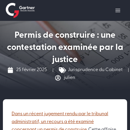
Aller
au
contenu
Permis de construire : une
contestation examinée par la
justice
25 février 2025
Jurisprudence du Cabinet
julien
D
ans un récent jugement rendu par le tribunal
administratif, un recours a été examiné
concernant un permis de construire
. Cette affaire