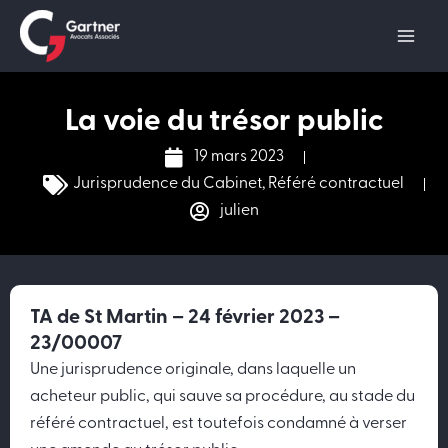
Aller
au
contenu
La voie du trésor public
19 mars 2023
Jurisprudence du Cabinet
,
Référé contractuel
julien
TA de St Martin – 24 février 2023 –
23/00007
Une jurisprudence originale, dans laquelle un
acheteur public, qui sauve sa procédure, au stade du
référé contractuel, est toutefois condamné à verser