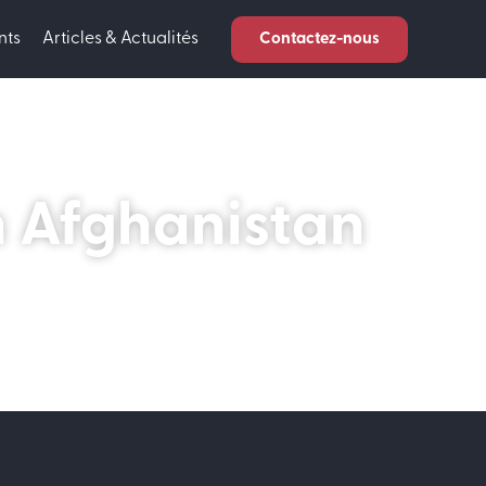
nts
Articles & Actualités
Contactez-nous
n Afghanistan
ulien