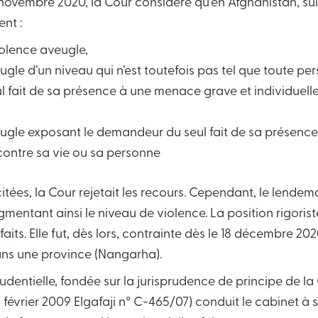
novembre 2020, la Cour considère qu’en Afghanistan, suiv
ent :
iolence aveugle,
ugle d’un niveau qui n’est toutefois pas tel que toute per
 fait de sa présence à une menace grave et individuelle
eugle exposant le demandeur du seul fait de sa présen
 contre sa vie ou sa personne
tées, la Cour rejetait les recours. Cependant, le lendem
mentant ainsi le niveau de violence. La position rigorist
 faits. Elle fut, dès lors, contrainte dès le 18 décembre 20
ans une province (Nangarha).
rudentielle, fondée sur la jurisprudence de principe de la
 février 2009 Elgafaji n° C-465/07) conduit le cabinet à