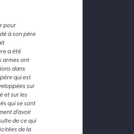
ir pour
dé à son père
it
ère a été
s armes ont
itions dans
 père qui est
éveloppées sur
é et sur les
tés qui se sont
ment d’avoir
sulte de ce qui
écitées de la