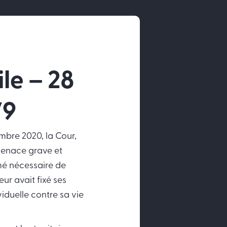
le – 28
79
mbre 2020, la Cour,
 menace grave et
imé nécessaire de
ur avait fixé ses
iduelle contre sa vie