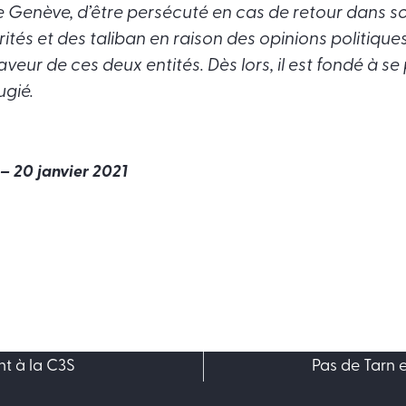
 Genève, d’être persécuté en cas de retour dans s
rités et des
taliban
en raison des opinions politiques 
veur de ces deux entités. Dès lors, il est fondé à se 
ugié.
– 20 janvier 2021
nt à la C3S
Pas de Tarn e