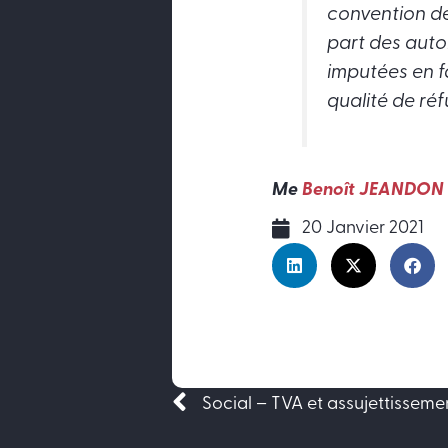
convention de
part des auto
imputées en fa
qualité de réf
Me
Benoît JEANDON
20 Janvier 2021
Précédent
Social – TVA et assujettisseme