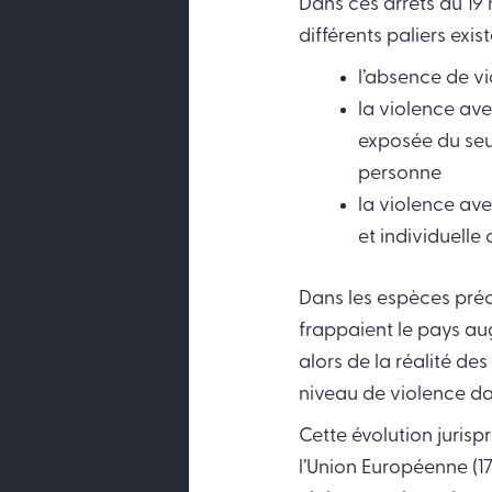
Dans ces arrêts du 19 
différents paliers exist
l’absence de v
la violence ave
exposée du seul
personne
la violence av
et individuelle
Dans les espèces préci
frappaient le pays aug
alors de la réalité des
niveau de violence d
Cette évolution jurisp
l’Union Européenne (17