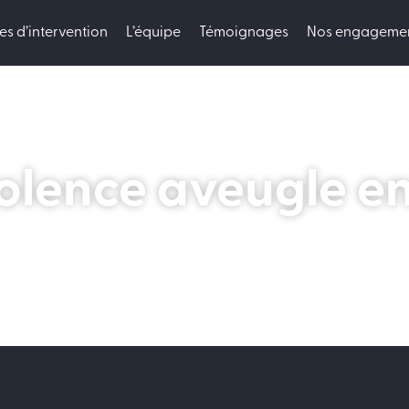
s d’intervention
L’équipe
Témoignages
Nos engageme
olence aveugle e
20 janvier 2021
Jurisprudence du Cabinet
j