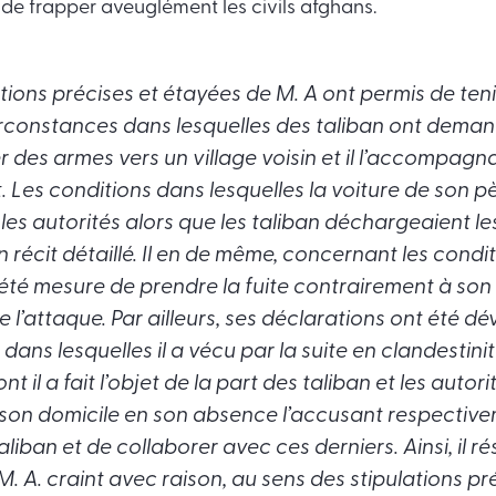
 de frapper aveuglément les civils afghans.
tions précises et étayées de M. A ont permis de ten
circonstances dans lesquelles des
taliban
ont deman
 des armes vers un village voisin et il l’accompagna
 Les conditions dans lesquelles la voiture de son p
les autorités alors que les
taliban
déchargeaient le
’un récit détaillé. Il en de même, concernant les cond
a été mesure de prendre la fuite contrairement à son
 l’attaque. Par ailleurs, ses déclarations ont été d
 dans lesquelles il a vécu par la suite en clandestinit
t il a fait l’objet de la part des
taliban
et les autori
son domicile en son absence l’accusant respective
aliban
et de collaborer avec ces derniers. Ainsi, il ré
 A. craint avec raison, au sens des stipulations pr