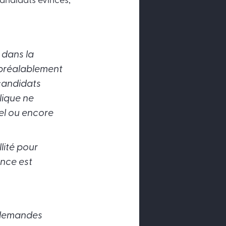
candidats évincés,
 dans la
t préalablement
 candidats
lique ne
el ou encore
lité pour
nce est
s demandes