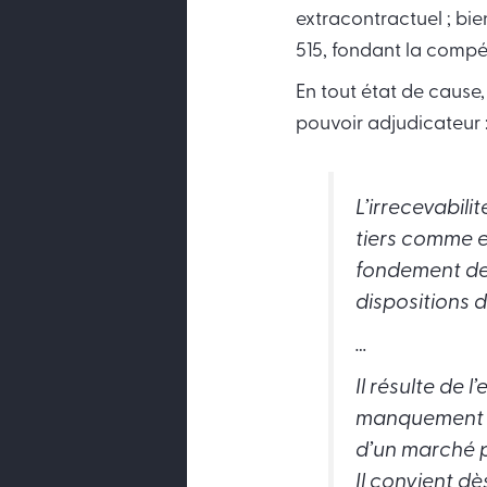
extracontractuel ; bi
515, fondant la compét
En tout état de cause
pouvoir adjudicateur 
L’irrecevabilit
tiers comme e
fondement de 
dispositions d
…
Il résulte de 
manquement de
d’un marché p
Il convient d