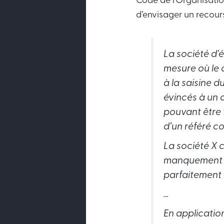
Code de l’Organisation
d’envisager un recour
La société d’é
mesure où le 
à la saisine d
évincés à un 
pouvant être 
d’un référé co
La société X 
manquement au
parfaitement 
…
En application