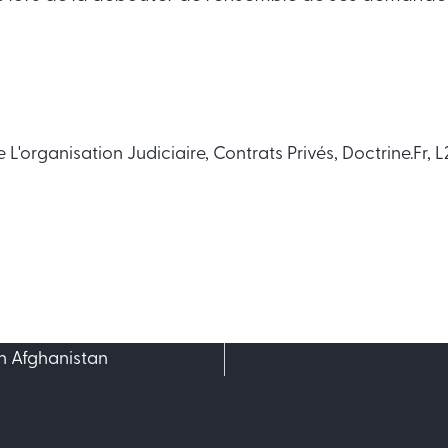
 L'organisation Judiciaire
,
Contrats Privés
,
Doctrine.fr
,
L
n Afghanistan