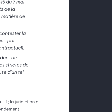
15 du 7 mai
s de la
 matière de
 contester la
que par
ontractuel).
édure de
es strictes de
se d’un tel
if ; la juridiction a
 fondement